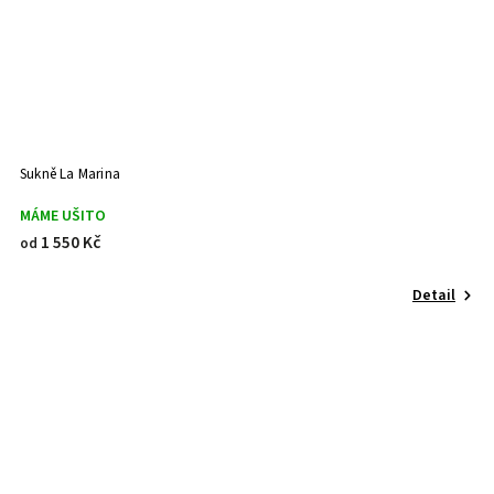
Sukně La Marina
MÁME UŠITO
1 550 Kč
od
Detail