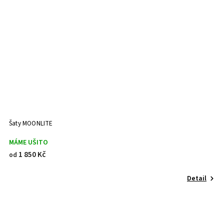
Šaty MOONLITE
MÁME UŠITO
1 850 Kč
od
Detail