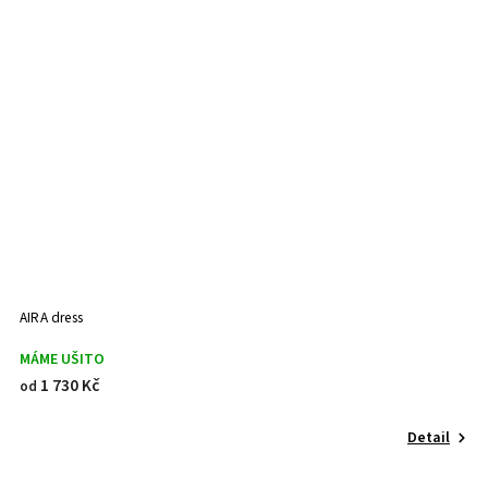
AIRA dress
MÁME UŠITO
1 730 Kč
od
Detail