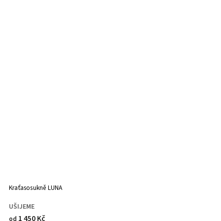
Kraťasosukně LUNA
UŠIJEME
1 450 Kč
od