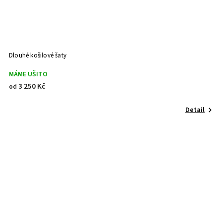
Dlouhé košilové šaty
MÁME UŠITO
3 250 Kč
od
Detail