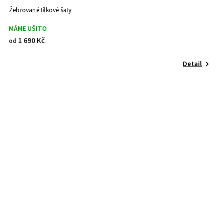
Žebrované tílkové šaty
MÁME UŠITO
1 690 Kč
od
Detail