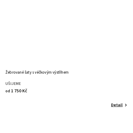
Žebrované šaty s véčkovým výstřihem
UŠIJEME
1 750 Kč
od
Detail