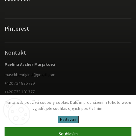
Pinterest
Kontakt
Pavlína Ascher Marjaková
maschbeoriginal
@
gmail.com
+420 737 836 779
+420 732 108 777
Tento web používá soubory cookie. Dalším procházením tohoto webu
vyjadřujete souhlas s jejich používáním.
Copyright 2026
M.ASCH Be original
. Všechna práva vyhrazena.
Upravit nastavení cookies
Nastavení
Vytvořil
Shoptet
| Design
Shoptak.cz
Souhlasím