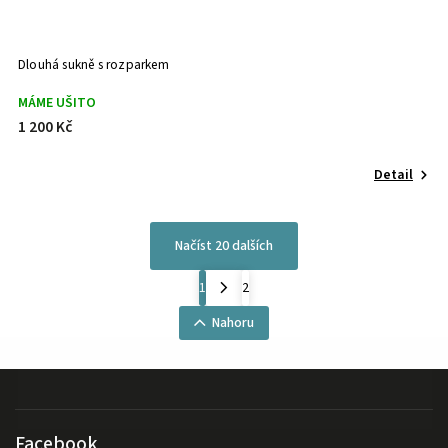
Dlouhá sukně s rozparkem
MÁME UŠITO
1 200 Kč
Detail
Načíst 20 dalších
1
2
Nahoru
Facebook