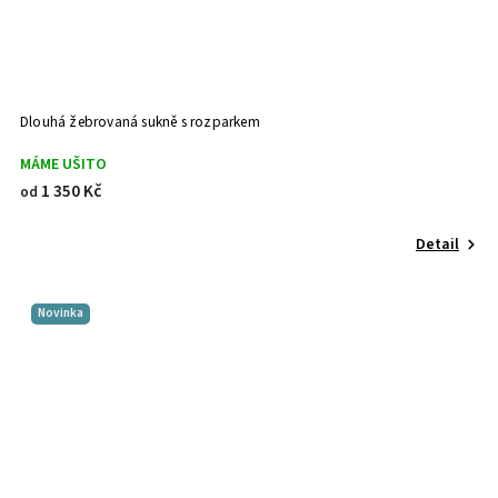
Dlouhá žebrovaná sukně s rozparkem
MÁME UŠITO
1 350 Kč
od
Detail
Novinka