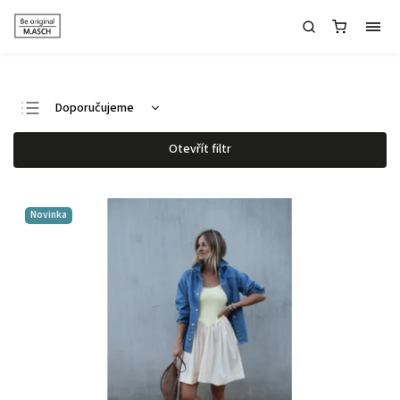
Doporučujeme
Nejlevnější
Otevřít filtr
Nejdražší
Nejprodávanější
Novinka
Abecedně