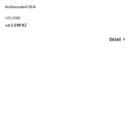
Kraťasosukně DEIA
UŠIJEME
1 590 Kč
od
Detail