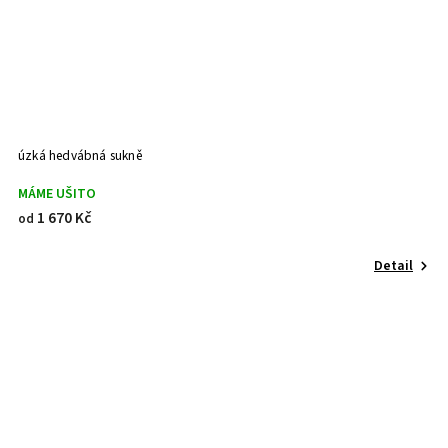
úzká hedvábná sukně
MÁME UŠITO
1 670 Kč
od
Detail