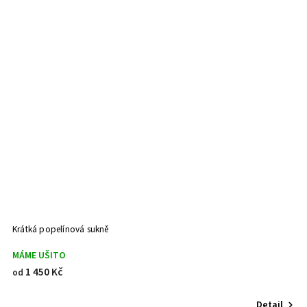
Krátká popelínová sukně
MÁME UŠITO
1 450 Kč
od
Detail