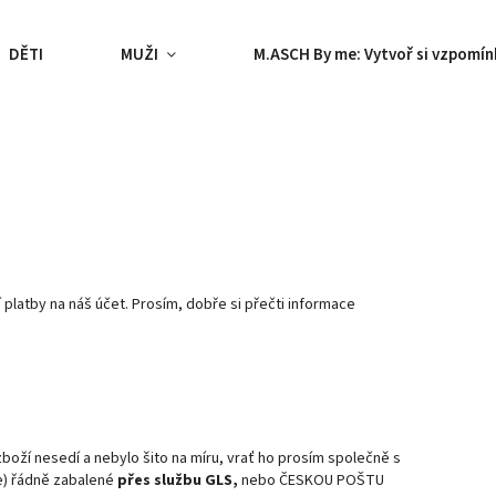
DĚTI
MUŽI
M.ASCH By me: Vytvoř si vzpomín
 platby na náš účet. Prosím, dobře si přečti informace
zboží nesedí a nebylo šito na míru, vrať ho prosím společně s
že) řádně zabalené
přes službu GLS,
nebo ČESKOU POŠTU