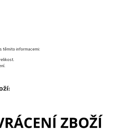
s těmito informacemi:
velikost.
ní.
ží: