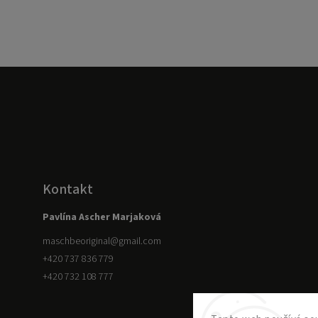
Kontakt
Pavlína Ascher Marjaková
maschbeoriginal
@
gmail.com
+420 737 836 779
+420 732 108 777