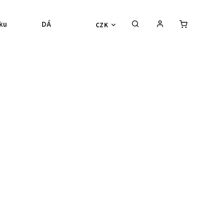
ku
DÁRKOVÉ POUKAZY
Odesílání a vrácení zboží
CZK