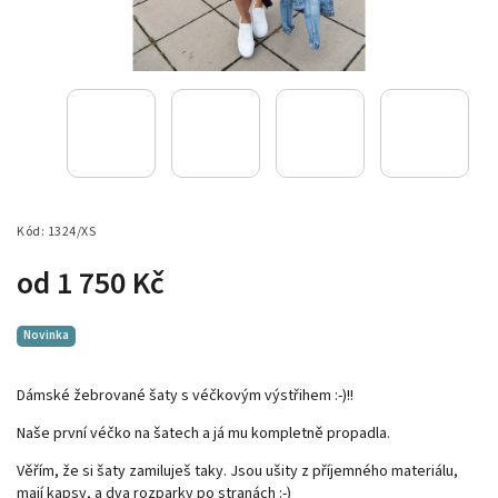
Kód:
1324/XS
od
1 750 Kč
Novinka
Dámské žebrované šaty s véčkovým výstřihem :-)!!
Naše první véčko na šatech a já mu kompletně propadla.
Věřím, že si šaty zamiluješ taky. Jsou ušity z příjemného materiálu,
mají kapsy, a dva rozparky po stranách :-)