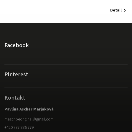
Detail
Facebook
Pinterest
Kontakt
Pavlína Ascher Marjaková
maschbeoriginal
@
gmail.com
+420 737 836 779