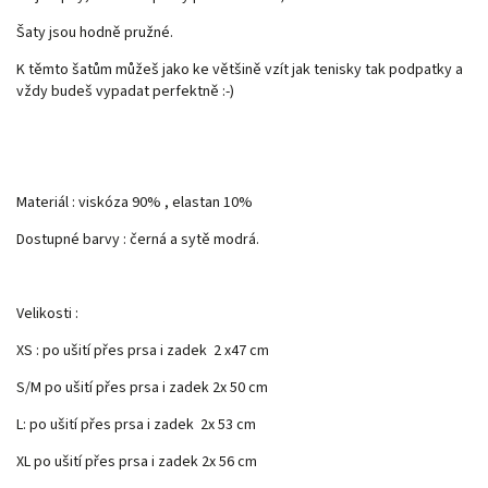
Šaty jsou hodně pružné.
K těmto šatům můžeš jako ke většině vzít jak tenisky tak podpatky a
vždy budeš vypadat perfektně :-)
Materiál : viskóza 90% , elastan 10%
Dostupné barvy : černá a sytě modrá.
Velikosti :
XS : po ušití přes prsa i zadek 2 x47 cm
S/M po ušití přes prsa i zadek 2x 50 cm
L: po ušití přes prsa i zadek 2x 53 cm
XL po ušití přes prsa i zadek 2x 56 cm