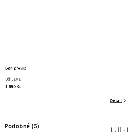
OVERSIZE
Letní přehoz
UŠIJEME
1 650 Kč
Detail
Podobné (5)
Previous
Next