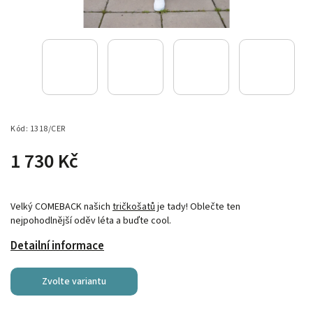
Kód:
1318/CER
1 730 Kč
Velký COMEBACK našich
tričkošatů
je tady! Oblečte ten
nejpohodlnější oděv léta a buďte cool.
Detailní informace
Zvolte variantu