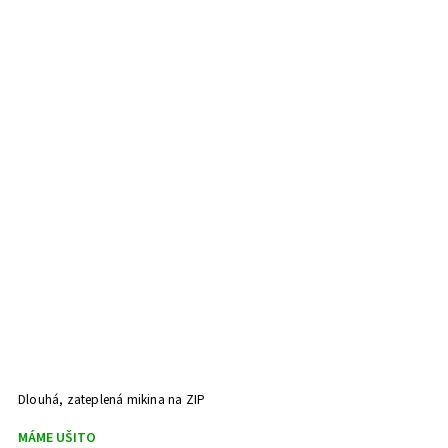
Dlouhá, zateplená mikina na ZIP
T
MÁME UŠITO
U