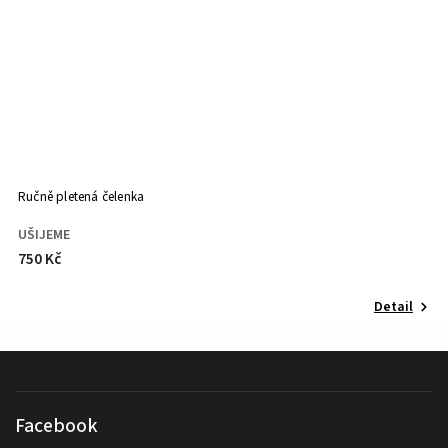
Ručně pletená čelenka
Ku
UŠIJEME
U
750 Kč
8
Detail
Facebook