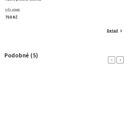
UŠIJEME
U
750 Kč
8
Detail
Podobné (5)
Previous
Next