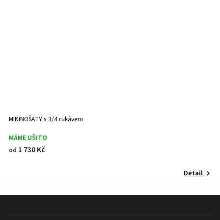
MIKINOŠATY s 3/4 rukávem
T
MÁME UŠITO
U
1 730 Kč
od
o
Detail