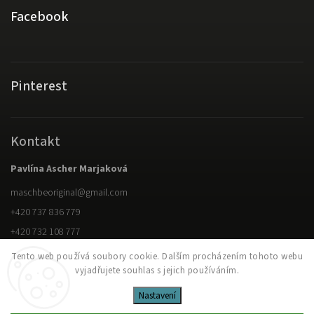
Facebook
Pinterest
Kontakt
Pavlína Ascher Marjaková
maschbeoriginal
@
gmail.com
+420 737 836 779
+420 732 108 777
Tento web používá soubory cookie. Dalším procházením tohoto webu
vyjadřujete souhlas s jejich používáním.
Copyright 2026
M.ASCH Be original
. Všechna práva vyhrazena.
Upravit nastavení cookies
Nastavení
Vytvořil
Shoptet
| Design
Shoptak.cz