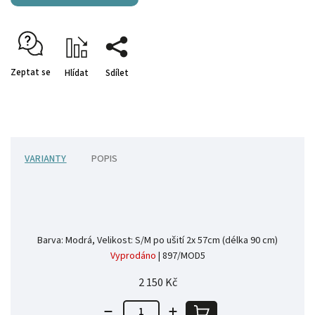
Zeptat se
Hlídat
Sdílet
VARIANTY
POPIS
Barva: Modrá, Velikost: S/M po ušití 2x 57cm (délka 90 cm)
Vyprodáno
| 897/MOD5
2 150 Kč