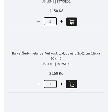
UŠIJEME
| 897/SED2
2 150 Kč
Barva: Šedý melange, Velikost: L/XL po ušití 2x 61 cm (délka
90 cm )
UŠIJEME
| 897/SED3
2 150 Kč