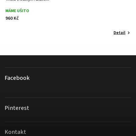
MÁME UŠITO
M
960 Kč
1
Detail
Facebook
Pinterest
Kontakt