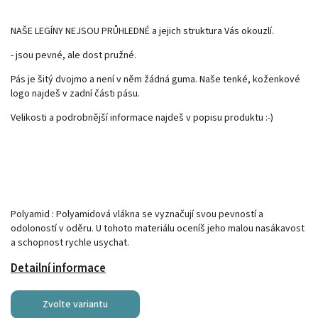
NAŠE LEGÍNY NEJSOU PRŮHLEDNÉ a jejich struktura Vás okouzlí.
- jsou pevné, ale dost pružné.
Pás je šitý dvojmo a není v něm žádná guma. Naše tenké, koženkové
logo najdeš v zadní části pásu.
Velikosti a podrobnější informace najdeš v popisu produktu :-)
Polyamid : Polyamidová vlákna se vyznačují svou pevností a
odoloností v oděru. U tohoto materiálu oceníš jeho malou nasákavost
a schopnost rychle usychat.
Detailní informace
Zvolte variantu