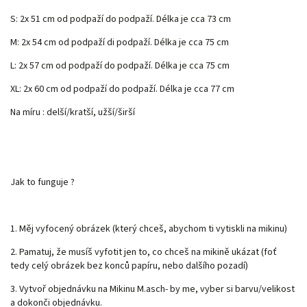
S: 2x 51 cm od podpaží do podpaží. Délka je cca 73 cm
M: 2x 54 cm od podpaží di podpaží. Délka je cca 75 cm
L: 2x 57 cm od podpaží do podpaží. Délka je cca 75 cm
XL: 2x 60 cm od podpaží do podpaží. Délka je cca 77 cm
Na míru : delší/kratší, užší/širší
Jak to funguje ?
1. Měj vyfocený obrázek (který chceš, abychom ti vytiskli na mikinu)
2. Pamatuj, že musíš vyfotit jen to, co chceš na mikině ukázat (foť
tedy celý obrázek bez konců papíru, nebo dalšího pozadí)
3. Vytvoř objednávku na Mikinu M.asch- by me, vyber si barvu/velikost
a dokonči objednávku.