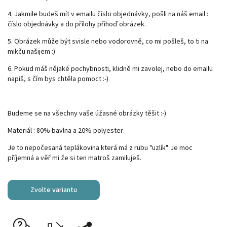
4. Jakmile budeš mít v emailu číslo objednávky, pošli na náš email :
číslo objednávky a do přílohy přihoď obrázek.
5. Obrázek může být svisle nebo vodorovně, co mi pošleš, to ti na
mikču našijem :)
6. Pokud máš nějaké pochybnosti, klidně mi zavolej, nebo do emailu
napiš, s čím bys chtěla pomoct :-)
Budeme se na všechny vaše úžasné obrázky těšit :-)
Materiál : 80% bavlna a 20% polyester
Je to nepočesaná teplákovina která má z rubu "uzlík". Je moc
příjemná a věř mi že si ten matroš zamiluješ.
Zvolte variantu