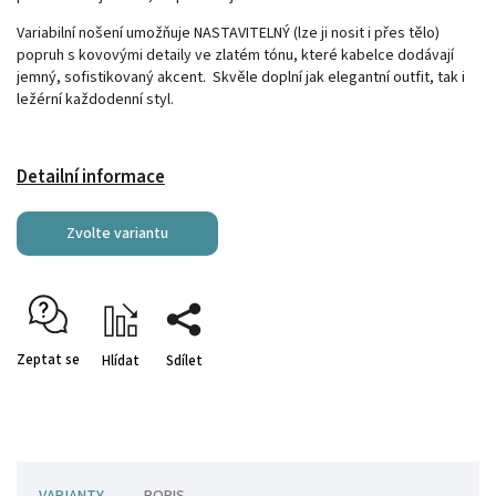
Variabilní nošení umožňuje NASTAVITELNÝ (lze ji nosit i přes tělo)
popruh s kovovými detaily ve zlatém tónu, které kabelce dodávají
jemný, sofistikovaný akcent. Skvěle doplní jak elegantní outfit, tak i
ležérní každodenní styl.
Detailní informace
Zvolte variantu
Zeptat se
Hlídat
Sdílet
VARIANTY
POPIS