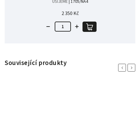
UŠIJEME
| 1705/NA4
2 350 Kč
Související produkty
Previous
Next