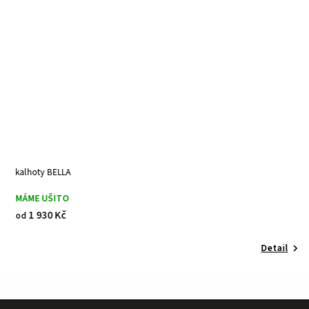
kalhoty BELLA
P
MÁME UŠITO
M
1 930 Kč
od
o
Detail