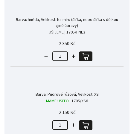
Barva: hnědá, Velikost: Na míru (šířka, nebo šířka s délkou
/jiné úpravy)
UŠIJEME
| 1705/HNE3
2 350 Kč
Barva: Pudrově růžová, Velikost: XS
MÁME UŠITO
| 1705/XS6
2 150 Kč