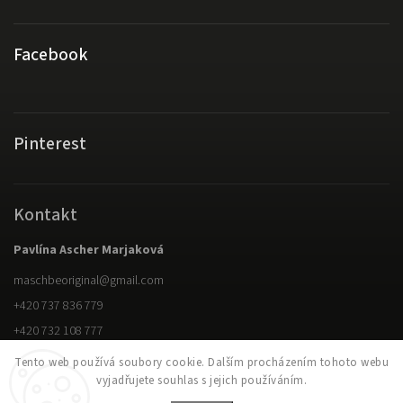
Facebook
Pinterest
Kontakt
Pavlína Ascher Marjaková
maschbeoriginal
@
gmail.com
+420 737 836 779
+420 732 108 777
Tento web používá soubory cookie. Dalším procházením tohoto webu
vyjadřujete souhlas s jejich používáním.
Copyright 2026
M.ASCH Be original
. Všechna práva vyhrazena.