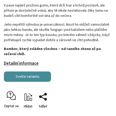
V pase najdeš pružnou gumu, která drží tvar a lichotí postavě, ale
přitom je dostatečně volná, aby tě nikde nestahovala. Díky tomu se
budeš cítit komfortně od rána až do večera.
Jeho největší výhodou je univerzálnost. Nosit ho můžeš samostatně
jako lehkou bundu, ale skvěle funguje i pod kabátem nebo pláštěm
místo mikiny. Je to ten typ kousku, po kterém sáhneš vždycky, když
potřebuješ rychle vypadat dobře a zároveň se cítit pohodlně.
Bomber, který zvládne všechno – od ranního shonu až po
večerní chill.
Detailní informace
Zvolte variantu
Zeptat se
Hlídat
Sdílet